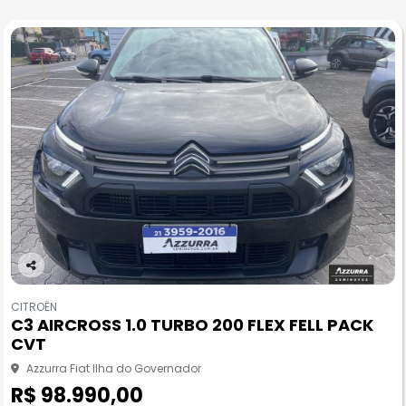
Co
m
CITROËN
pa
C3 AIRCROSS 1.0 TURBO 200 FLEX FELL PACK
rtil
CVT
he
Azzurra Fiat Ilha do Governador
R$ 98.990,00