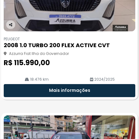
Co
m
PEUGEOT
pa
2008 1.0 TURBO 200 FLEX ACTIVE CVT
rtil
he
Azzurra Fiat Ilha do Governador
R$ 115.990,00
18.476 km
2024/2025
Mais informações