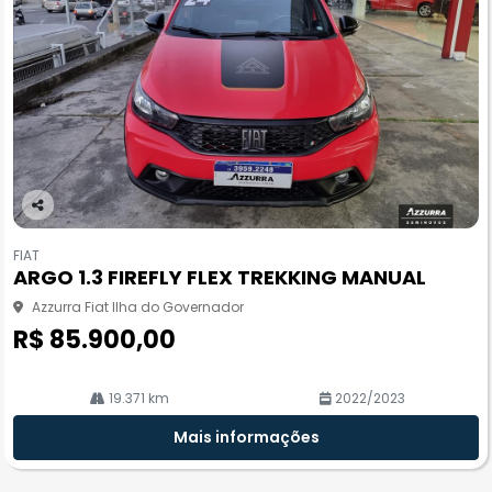
Co
m
FIAT
pa
ARGO 1.3 FIREFLY FLEX TREKKING MANUAL
rtil
he
Azzurra Fiat Ilha do Governador
R$ 85.900,00
19.371 km
2022/2023
Mais informações