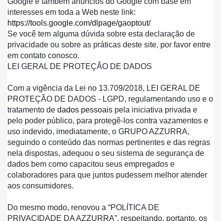
Google e também anúncios do Google com base em 
interesses em toda a Web neste link:
https://tools.google.com/dlpage/gaoptout/
Se você tem alguma dúvida sobre esta declaração de 
privacidade ou sobre as práticas deste site, por favor entre 
em contato conosco.
LEI GERAL DE PROTEÇÃO DE DADOS
Com a vigência da Lei no 13.709/2018, LEI GERAL DE 
PROTEÇÃO DE DADOS - LGPD, regulamentando uso e o 
tratamento de 
dados pessoais
 pela iniciativa privada e 
pelo poder público, para protegê-los contra vazamentos e 
uso indevido, imediatamente, o GRUPO AZZURRA, 
seguindo o conteúdo das normas pertinentes e das regras 
nela dispostas, adequou o seu sistema de segurança de 
dados bem como capacitou seus empregados e 
colaboradores para que juntos pudessem melhor atender 
aos consumidores.
Do mesmo modo, renovou a “POLÍTICA DE 
PRIVACIDADE DA AZZURRA”, respeitando, portanto, os 