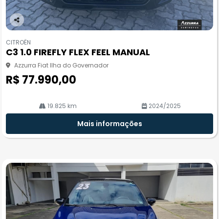
Co
m
CITROËN
pa
C3 1.0 FIREFLY FLEX FEEL MANUAL
rtil
he
Azzurra Fiat Ilha do Governador
R$ 77.990,00
19.825 km
2024/2025
Mais informações