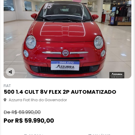
Co
m
FIAT
pa
500 1.4 CULT 8V FLEX 2P AUTOMATIZADO
rtil
he
Azzurra Fiat Ilha do Governador
De R$ 69.990,00
Por R$ 59.990,00