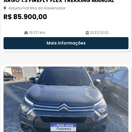
ARGO 1.3 FIREFLY FLEX TREKKING MANUAL
rtil
he
Azzurra Fiat Ilha do Governador
R$ 85.900,00
19.371 km
2022/2023
Mais informações