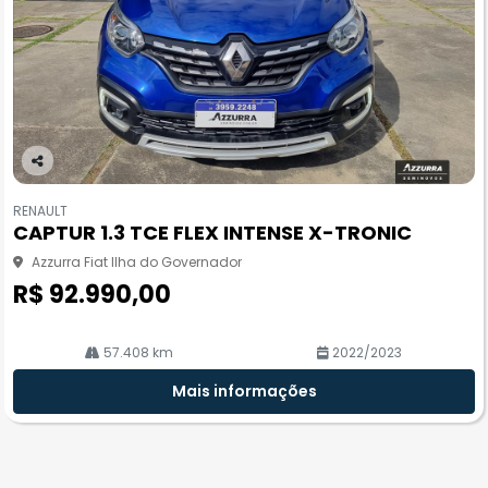
Co
m
RENAULT
pa
CAPTUR 1.3 TCE FLEX INTENSE X-TRONIC
rtil
he
Azzurra Fiat Ilha do Governador
R$ 92.990,00
57.408 km
2022/2023
Mais informações