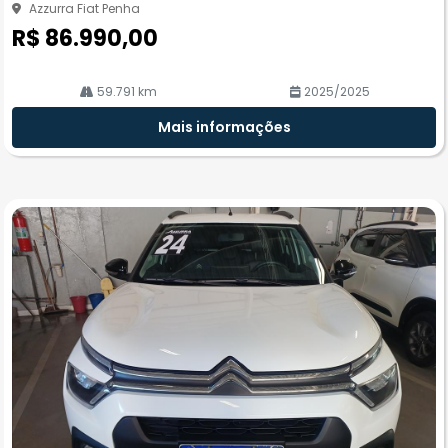
he
Azzurra Fiat Penha
R$ 86.990,00
59.791 km
2025/2025
Mais informações