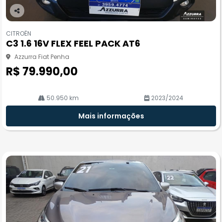
Co
m
CITROËN
pa
C3 1.6 16V FLEX FEEL PACK AT6
rtil
he
Azzurra Fiat Penha
R$ 79.990,00
50.950 km
2023/2024
Mais informações