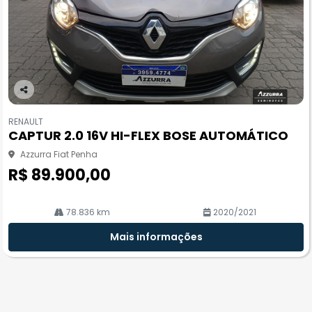
Co
m
RENAULT
pa
CAPTUR 2.0 16V HI-FLEX BOSE AUTOMÁTICO
rtil
he
Azzurra Fiat Penha
R$ 89.900,00
78.836 km
2020/2021
Mais informações