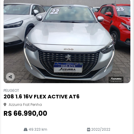
Co
m
PEUGEOT
pa
208 1.6 16V FLEX ACTIVE AT6
rtil
he
Azzurra Fiat Penha
R$ 66.990,00
49.323 km
2022/2022