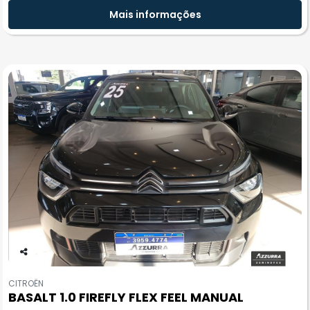
Mais informações
Co
m
CITROËN
pa
BASALT 1.0 FIREFLY FLEX FEEL MANUAL
rtil