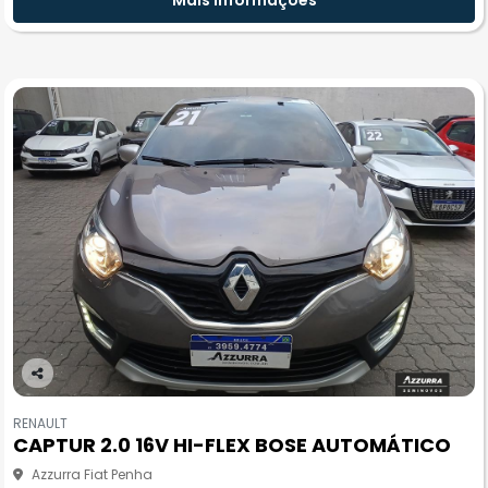
Mais informações
Co
m
RENAULT
pa
CAPTUR 2.0 16V HI-FLEX BOSE AUTOMÁTICO
rtil
he
Azzurra Fiat Penha