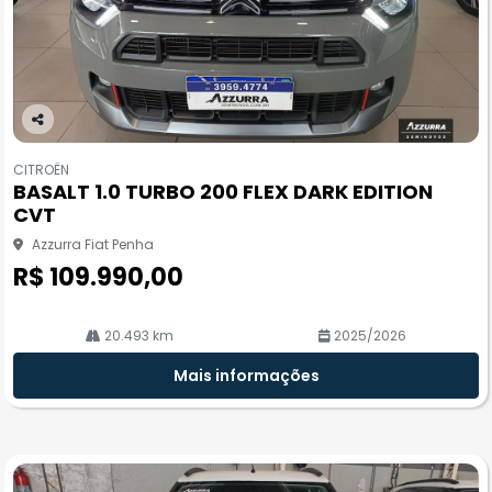
Co
m
CITROËN
pa
BASALT 1.0 TURBO 200 FLEX DARK EDITION
rtil
CVT
he
Azzurra Fiat Penha
R$ 109.990,00
20.493 km
2025/2026
Mais informações