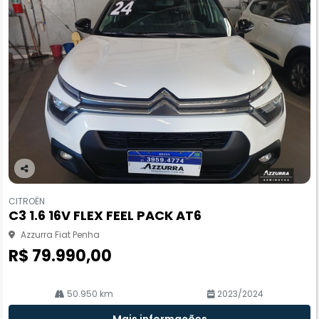
Co
m
CITROËN
pa
C3 1.6 16V FLEX FEEL PACK AT6
rtil
he
Azzurra Fiat Penha
R$ 79.990,00
50.950 km
2023/2024