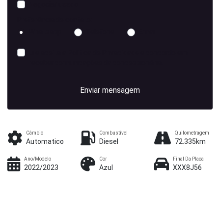
Negociar usado
Preferência de contato:
Whatsapp
Telefone
Email
Li e aceita a
Política de Privacidade
e concordo em
receber comunicações da concessionária.
Enviar mensagem
Câmbio
Combustível
Quilometragem
Automatico
Diesel
72.335km
Ano/Modelo
Cor
Final Da Placa
2022/2023
Azul
XXX8J56