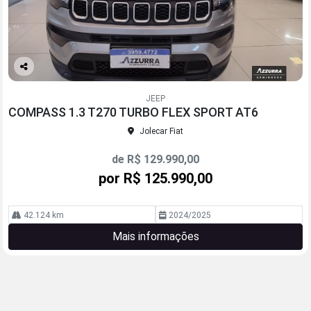
Co
mp
JEEP
arti
COMPASS 1.3 T270 TURBO FLEX SPORT AT6
lhe
Jolecar Fiat
de R$ 129.990,00
por R$ 125.990,00
42.124 km
2024/2025
Mais informações