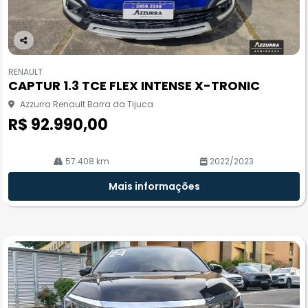
Co
m
RENAULT
pa
CAPTUR 1.3 TCE FLEX INTENSE X-TRONIC
rtil
he
Azzurra Renault Barra da Tijuca
R$ 92.990,00
57.408 km
2022/2023
Mais informações