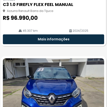
pa
C3 1.0 FIREFLY FLEX FEEL MANUAL
rtil
he
Azzurra Renault Barra da Tijuca
R$ 96.990,00
45.307 km
2024/2025
Mais informações