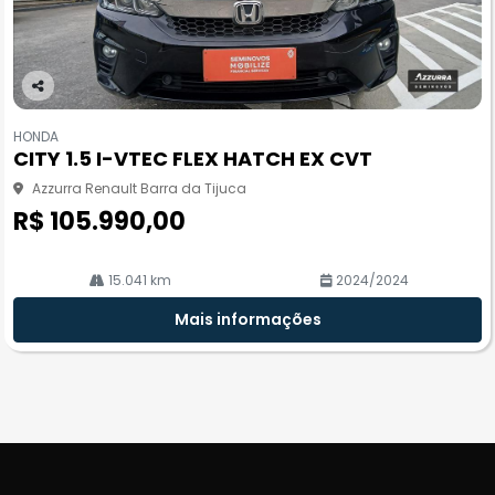
Co
m
HONDA
pa
CITY 1.5 I-VTEC FLEX HATCH EX CVT
rtil
he
Azzurra Renault Barra da Tijuca
R$ 105.990,00
15.041 km
2024/2024
Mais informações