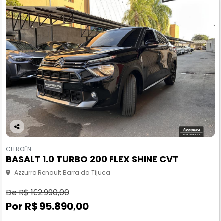
Co
m
CITROËN
pa
BASALT 1.0 TURBO 200 FLEX SHINE CVT
rtil
he
Azzurra Renault Barra da Tijuca
De R$ 102.990,00
Por R$ 95.890,00