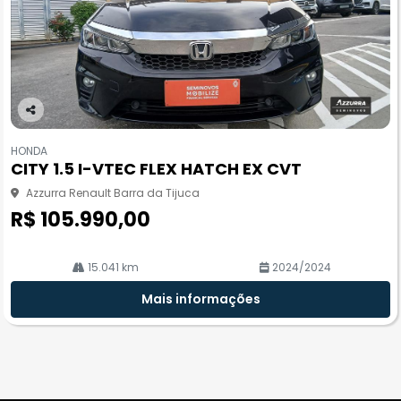
Co
m
HONDA
pa
CITY 1.5 I-VTEC FLEX HATCH EX CVT
rtil
he
Azzurra Renault Barra da Tijuca
R$ 105.990,00
15.041 km
2024/2024
Mais informações