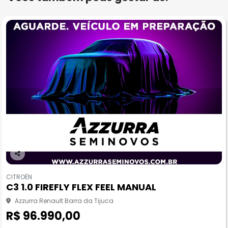
Co
m
CITROËN
pa
C3 1.0 FIREFLY FLEX FEEL MANUAL
rtil
he
Azzurra Renault Barra da Tijuca
R$ 96.990,00