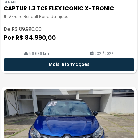
RENAULT
pa
CAPTUR 1.3 TCE FLEX ICONIC X-TRONIC
rtil
he
Azzurra Renault Barra da Tijuca
De R$ 89.990,00
Por R$ 84.990,00
56.636 km
2021/2022
Mais informações