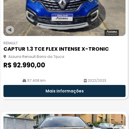
Co
m
RENAULT
pa
CAPTUR 1.3 TCE FLEX INTENSE X-TRONIC
rtil
he
Azzurra Renault Barra da Tijuca
R$ 92.990,00
57.408 km
2022/2023
Mais informações