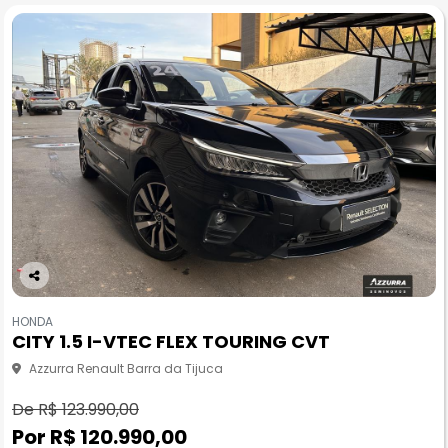
Co
m
HONDA
pa
CITY 1.5 I-VTEC FLEX TOURING CVT
rtil
he
Azzurra Renault Barra da Tijuca
De R$ 123.990,00
Por R$ 120.990,00