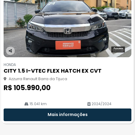
Co
m
HONDA
pa
CITY 1.5 I-VTEC FLEX HATCH EX CVT
rtil
he
Azzurra Renault Barra da Tijuca
R$ 105.990,00
15.041 km
2024/2024
Mais informações