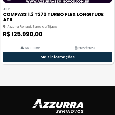
Co
m
JEEP
pa
COMPASS 1.3 T270 TURBO FLEX LONGITUDE
rtil
AT6
he
Azzurra Renault Barra da Tijuca
R$ 125.990,00
56.318 km
2022/2023
Mais informações