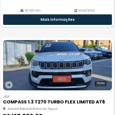
30.397 km
2024/2024
Mais informações
Co
m
JEEP
pa
COMPASS 1.3 T270 TURBO FLEX LIMITED AT6
rtil
he
Azzurra Renault Barra da Tijuca