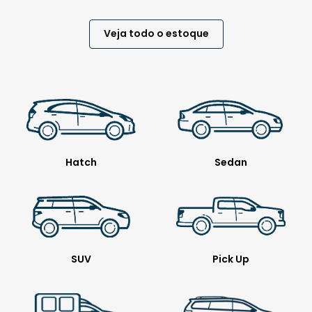
Veja todo o estoque
Hatch
Sedan
SUV
Pick Up