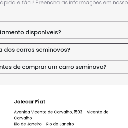
PEUGEOT
TURBO 200 FLEX ACTIVE
2008 1.0 TURBO 200 FLE
CVT
2024/2025
Flex
18.476 km
2024/202
neiro
Rio De Janeiro
0,00
R$ 115.990,00
Veja todo o estoque