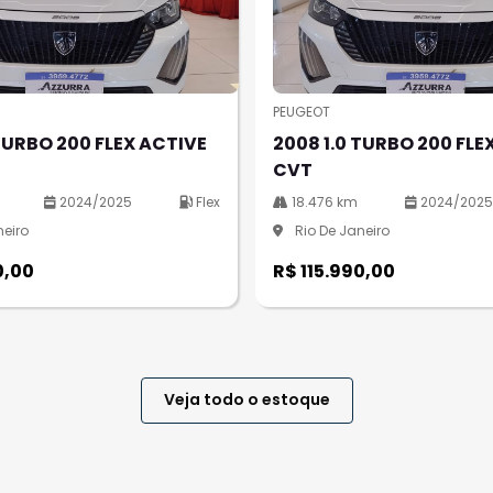
l.texts.control_prev