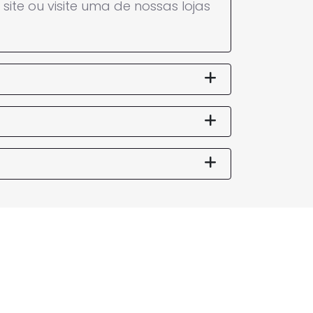
CAOA CHERY
X ACTIVE
ARRIZO 6 PRO 1.5 TCI FLEX HYBRID
MAX DRIVE CVT
5
Flex
10.910 km
2024/2025
Flex
Rio De Janeiro
R$ 119.990,00