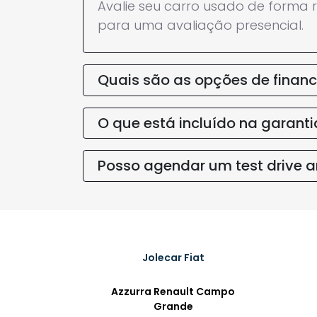
PEUGEOT
PEUGEOT
2008 1.0 TURBO 200 FLEX ACTIVE
2008 1.0 
CVT
CVT
26.091 km
2024/2025
Flex
18.476 km
Rio De Janeiro
Rio De Ja
R$ 112.990,00
R$ 115.99