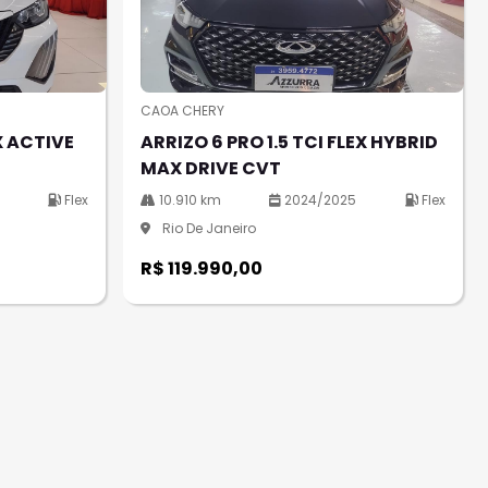
CAOA CHERY
X ACTIVE
ARRIZO 6 PRO 1.5 TCI FLEX HYBRID
MAX DRIVE CVT
5
Flex
10.910 km
2024/2025
Flex
Rio De Janeiro
R$ 119.990,00