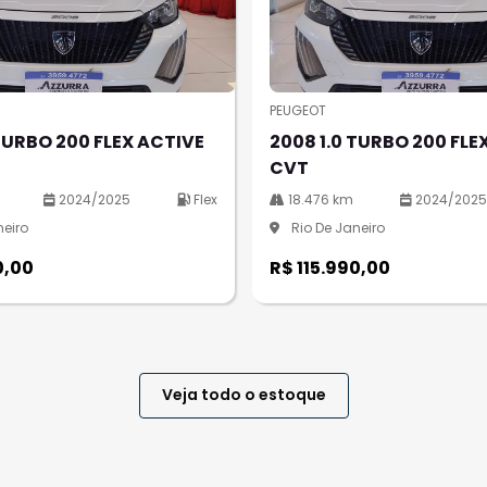
PEUGEOT
TURBO 200 FLEX ACTIVE
2008 1.0 TURBO 200 FLE
CVT
2024/2025
Flex
18.476 km
2024/202
neiro
Rio De Janeiro
0,00
R$ 115.990,00
Veja todo o estoque