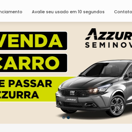
anciamento
Avalie seu usado em 10 segundos
Contat
l.texts.control_prev