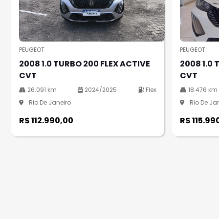
PEUGEOT
PEUGEOT
2008 1.0 TURBO 200 FLEX ACTIVE
2008 1.0 
CVT
CVT
26.091 km
2024/2025
Flex
18.476 km
Rio De Janeiro
Rio De Ja
R$ 112.990,00
R$ 115.99