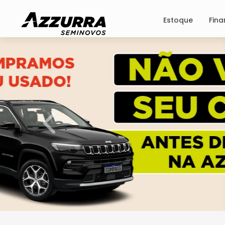
Estoque
Fin
templates.template-01.components.carouse