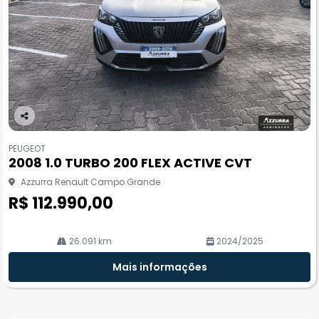
Co
m
PEUGEOT
pa
2008 1.0 TURBO 200 FLEX ACTIVE CVT
rtil
he
Azzurra Renault Campo Grande
R$ 112.990,00
26.091 km
2024/2025
Mais informações