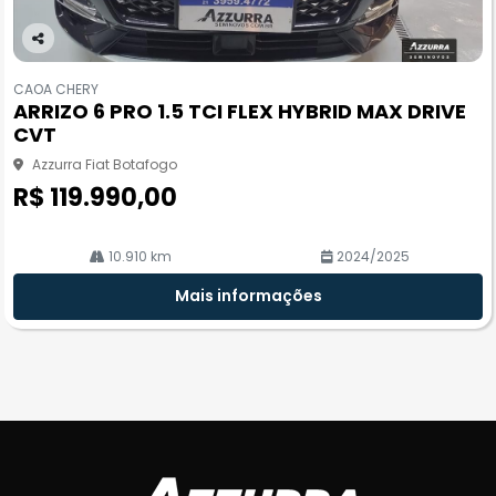
Co
m
CAOA CHERY
pa
ARRIZO 6 PRO 1.5 TCI FLEX HYBRID MAX DRIVE
rtil
CVT
he
Azzurra Fiat Botafogo
R$ 119.990,00
10.910 km
2024/2025
Mais informações