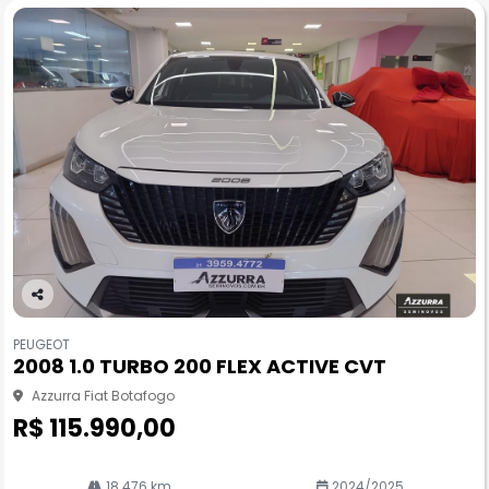
Co
m
PEUGEOT
pa
2008 1.0 TURBO 200 FLEX ACTIVE CVT
rtil
he
Azzurra Fiat Botafogo
R$ 115.990,00
18.476 km
2024/2025