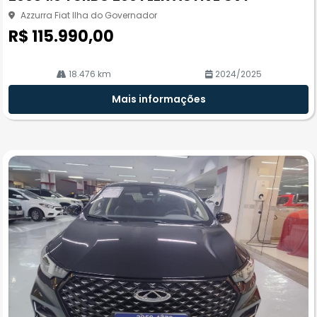
rtil
he
Azzurra Fiat Ilha do Governador
R$ 115.990,00
18.476 km
2024/2025
Mais informações