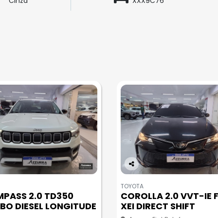
Cinza
XXX9C76
Co
m
TOYOTA
pa
PASS 2.0 TD350
COROLLA 2.0 VVT-IE 
rtil
BO DIESEL LONGITUDE
XEI DIRECT SHIFT
he