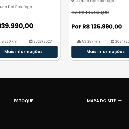
Azzurra Fiat Botafogo
urra Fiat Botafogo
De R$ 145.990,00
139.990,00
Por R$ 135.990,00
19.320 km
2023/2023
53.287 km
2024/2
Mais informações
Mais informações
ESTOQUE
MAPA DO SITE