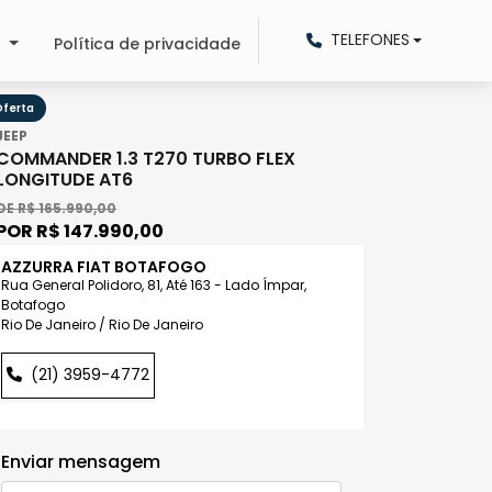
TELEFONES
o
Política de privacidade
ferta
JEEP
COMMANDER 1.3 T270 TURBO FLEX
LONGITUDE AT6
DE R$ 165.990,00
POR R$ 147.990,00
AZZURRA FIAT BOTAFOGO
Rua General Polidoro, 81, Até 163 - Lado Ímpar,
Botafogo
Rio De Janeiro / Rio De Janeiro
(21) 3959-4772
Enviar mensagem