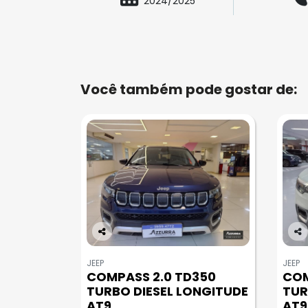
2024/2025
Você também pode gostar de:
Co
Co
m
m
JEEP
JEEP
pa
pa
COMPASS 2.0 TD350
COM
rtil
rtil
TURBO DIESEL LONGITUDE
TUR
he
he
AT9
AT9