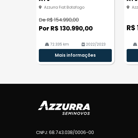
Azzurra Fiat Botafogo
Azz
De R$ 154.990,00
R$ 
Por R$ 130.990,00
72.335 km
2022/2023
Mais informações
CNPJ: 68.743.038/0006-00