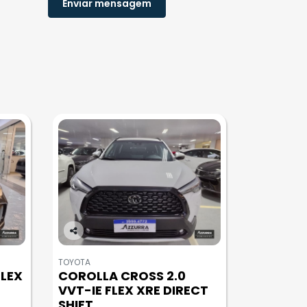
Enviar mensagem
Co
m
TOYOTA
pa
FLEX
COROLLA CROSS 2.0
rtil
VVT-IE FLEX XRE DIRECT
he
SHIFT