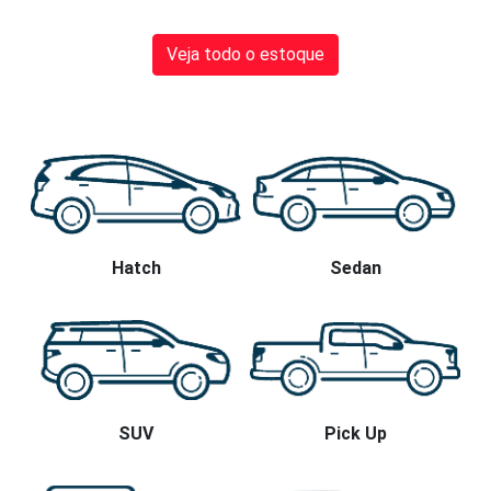
Veja todo o estoque
Hatch
Sedan
SUV
Pick Up