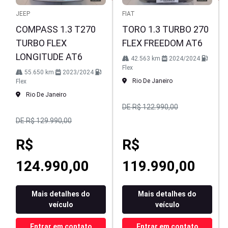
JEEP
FIAT
COMPASS 1.3 T270
TORO 1.3 TURBO 270
TURBO FLEX
FLEX FREEDOM AT6
LONGITUDE AT6
42.563 km
2024/2024
Flex
55.650 km
2023/2024
Rio De Janeiro
Flex
Rio De Janeiro
DE R$ 122.990,00
DE R$ 129.990,00
R$
R$
124.990,00
119.990,00
Mais detalhes do
Mais detalhes do
veículo
veículo
Entrar em contato
Entrar em contato