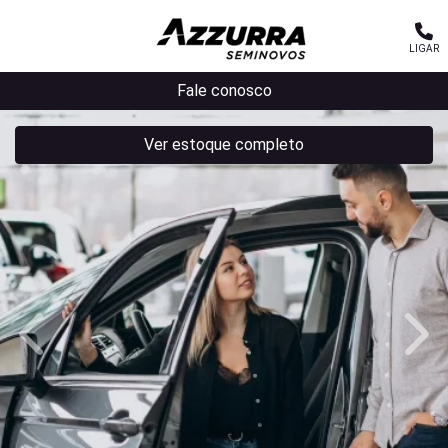
LIGAR
MENU
Fale conosco
Ver estoque completo
templates.template-01.components.carousel.texts.contro
temp