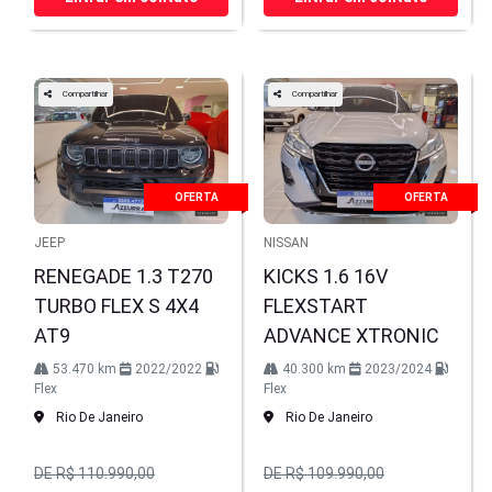
Compartilhar
Compartilhar
OFERTA
OFERTA
JEEP
NISSAN
RENEGADE 1.3 T270
KICKS 1.6 16V
TURBO FLEX S 4X4
FLEXSTART
AT9
ADVANCE XTRONIC
53.470 km
2022/2022
40.300 km
2023/2024
Flex
Flex
Rio De Janeiro
Rio De Janeiro
DE R$ 110.990,00
DE R$ 109.990,00