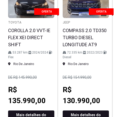
OFERTA
OFERTA
TOYOTA
JEEP
COROLLA 2.0 VVT-IE
COMPASS 2.0 TD350
FLEX XEI DIRECT
TURBO DIESEL
SHIFT
LONGITUDE AT9
53.287 km
2024/2024
72.335 km
2022/2023
Flex
Diesel
Rio De Janeiro
Rio De Janeiro
DE R$ 145.990,00
DE R$ 154.990,00
R$
R$
135.990,00
130.990,00
Mais detalhes do
Mais detalhes do