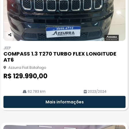
Co
m
JEEP
pa
COMPASS 1.3 T270 TURBO FLEX LONGITUDE
rtil
AT6
he
Azzurra Fiat Botafogo
R$ 129.990,00
62.783 km
2023/2024
Mais informações