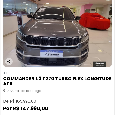
Co
m
JEEP
pa
COMMANDER 1.3 T270 TURBO FLEX LONGITUDE
rtil
AT6
he
Azzurra Fiat Botafogo
De R$ 165.990,00
Por R$ 147.990,00