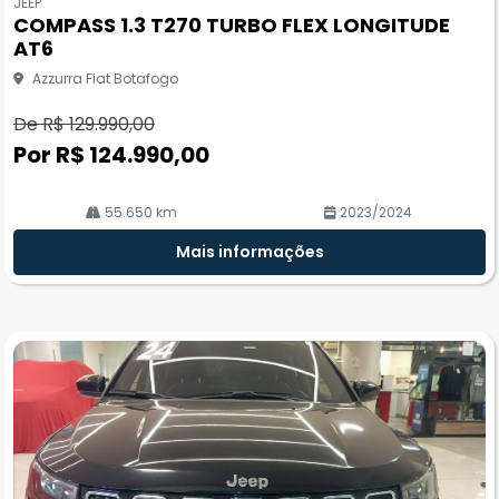
JEEP
pa
COMPASS 1.3 T270 TURBO FLEX LONGITUDE
rtil
AT6
he
Azzurra Fiat Botafogo
De R$ 129.990,00
Por R$ 124.990,00
55.650 km
2023/2024
Mais informações