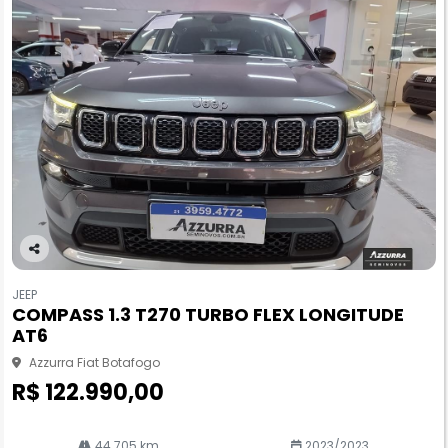
Co
m
JEEP
pa
COMPASS 1.3 T270 TURBO FLEX LONGITUDE
rtil
AT6
he
Azzurra Fiat Botafogo
R$ 122.990,00
44.705 km
2023/2023