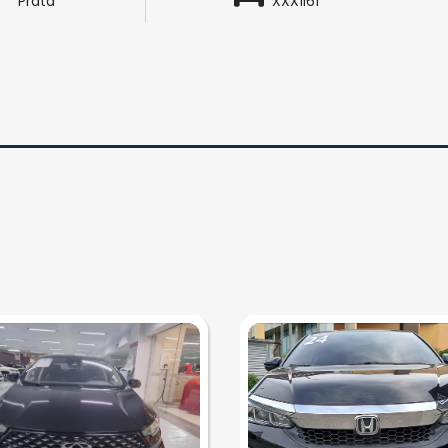
Prata
XXX1I61