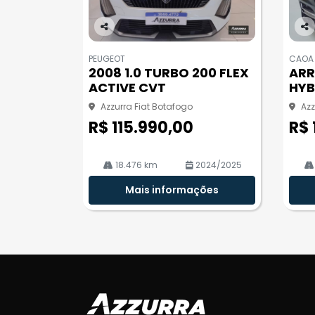
Co
Co
m
m
PEUGEOT
CAOA
pa
pa
2008 1.0 TURBO 200 FLEX
ARR
rtil
rtil
ACTIVE CVT
HYB
he
he
Azzurra Fiat Botafogo
Azz
R$ 115.990,00
R$ 
18.476 km
2024/2025
Mais informações