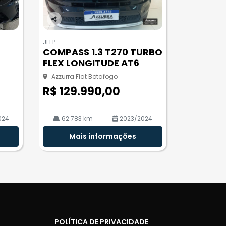
Co
m
JEEP
pa
COMPASS 1.3 T270 TURBO
rtil
FLEX LONGITUDE AT6
he
Azzurra Fiat Botafogo
R$ 129.990,00
024
62.783 km
2023/2024
Mais informações
POLÍTICA DE PRIVACIDADE