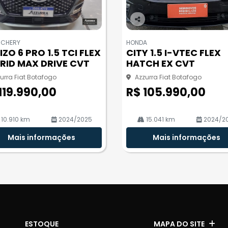
Co
m
 CHERY
HONDA
pa
IZO 6 PRO 1.5 TCI FLEX
CITY 1.5 I-VTEC FLEX
rtil
RID MAX DRIVE CVT
HATCH EX CVT
he
urra Fiat Botafogo
Azzurra Fiat Botafogo
119.990,00
R$ 105.990,00
10.910 km
2024/2025
15.041 km
2024/2
Mais informações
Mais informações
ESTOQUE
MAPA DO SITE