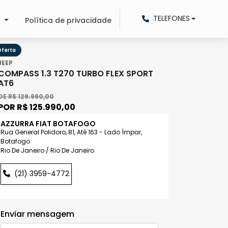
TELEFONES
o
Política de privacidade
ferta
JEEP
COMPASS 1.3 T270 TURBO FLEX SPORT
AT6
DE R$ 129.990,00
POR R$ 125.990,00
AZZURRA FIAT BOTAFOGO
Rua General Polidoro, 81, Até 163 - Lado Ímpar,
Botafogo
Rio De Janeiro / Rio De Janeiro
(21) 3959-4772
Enviar mensagem