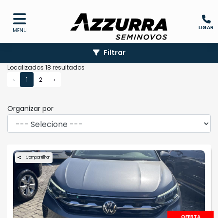
LIGAR
MENU
Filtrar
Localizados 18 resultados
‹
1
2
›
Organizar por
Compartilhar
OFERTA